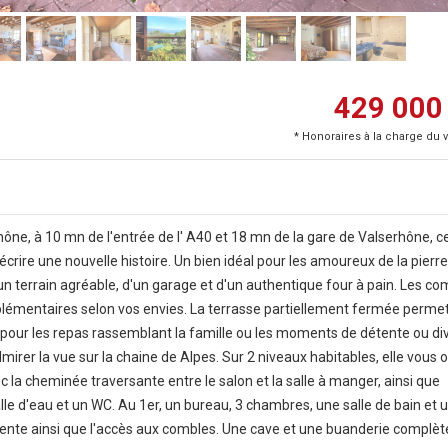
429 000
* Honoraires à la charge du 
ne, à 10 mn de l'entrée de l' A40 et 18 mn de la gare de Valserhône, c
crire une nouvelle histoire. Un bien idéal pour les amoureux de la pierre
d'un terrain agréable, d'un garage et d'un authentique four à pain. Les c
lémentaires selon vos envies. La terrasse partiellement fermée perme
le pour les repas rassemblant la famille ou les moments de détente ou di
mirer la vue sur la chaine de Alpes. Sur 2 niveaux habitables, elle vous 
c la cheminée traversante entre le salon et la salle à manger, ainsi que
salle d'eau et un WC. Au 1er, un bureau, 3 chambres, une salle de bain et
tente ainsi que l'accès aux combles. Une cave et une buanderie complèt